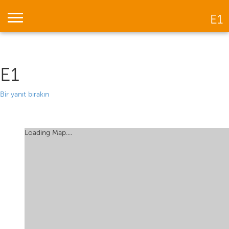
Toggle navigation
E1
E1
Bir yanıt bırakın
Loading Map....